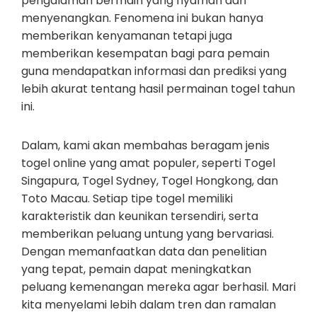
pengalaman bermain yang nyaman dan
menyenangkan. Fenomena ini bukan hanya
memberikan kenyamanan tetapi juga
memberikan kesempatan bagi para pemain
guna mendapatkan informasi dan prediksi yang
lebih akurat tentang hasil permainan togel tahun
ini.
Dalam, kami akan membahas beragam jenis
togel online yang amat populer, seperti Togel
Singapura, Togel Sydney, Togel Hongkong, dan
Toto Macau. Setiap tipe togel memiliki
karakteristik dan keunikan tersendiri, serta
memberikan peluang untung yang bervariasi.
Dengan memanfaatkan data dan penelitian
yang tepat, pemain dapat meningkatkan
peluang kemenangan mereka agar berhasil. Mari
kita menyelami lebih dalam tren dan ramalan