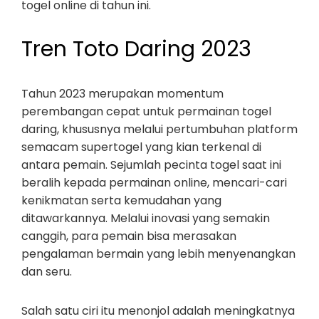
togel online di tahun ini.
Tren Toto Daring 2023
Tahun 2023 merupakan momentum
perembangan cepat untuk permainan togel
daring, khususnya melalui pertumbuhan platform
semacam supertogel yang kian terkenal di
antara pemain. Sejumlah pecinta togel saat ini
beralih kepada permainan online, mencari-cari
kenikmatan serta kemudahan yang
ditawarkannya. Melalui inovasi yang semakin
canggih, para pemain bisa merasakan
pengalaman bermain yang lebih menyenangkan
dan seru.
Salah satu ciri itu menonjol adalah meningkatnya