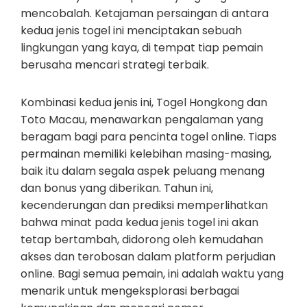
mencobalah. Ketajaman persaingan di antara
kedua jenis togel ini menciptakan sebuah
lingkungan yang kaya, di tempat tiap pemain
berusaha mencari strategi terbaik.
Kombinasi kedua jenis ini, Togel Hongkong dan
Toto Macau, menawarkan pengalaman yang
beragam bagi para pencinta togel online. Tiaps
permainan memiliki kelebihan masing-masing,
baik itu dalam segala aspek peluang menang
dan bonus yang diberikan. Tahun ini,
kecenderungan dan prediksi memperlihatkan
bahwa minat pada kedua jenis togel ini akan
tetap bertambah, didorong oleh kemudahan
akses dan terobosan dalam platform perjudian
online. Bagi semua pemain, ini adalah waktu yang
menarik untuk mengeksplorasi berbagai