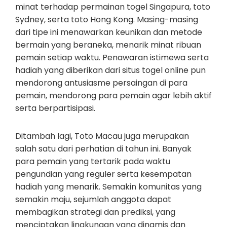
minat terhadap permainan togel Singapura, toto
Sydney, serta toto Hong Kong. Masing-masing
dari tipe ini menawarkan keunikan dan metode
bermain yang beraneka, menarik minat ribuan
pemain setiap waktu. Penawaran istimewa serta
hadiah yang diberikan dari situs togel online pun
mendorong antusiasme persaingan di para
pemain, mendorong para pemain agar lebih aktif
serta berpartisipasi.
Ditambah lagi, Toto Macau juga merupakan
salah satu dari perhatian di tahun ini. Banyak
para pemain yang tertarik pada waktu
pengundian yang reguler serta kesempatan
hadiah yang menarik. Semakin komunitas yang
semakin maju, sejumlah anggota dapat
membagikan strategi dan prediksi, yang
menciptakan lingkungan yang dinamis dan