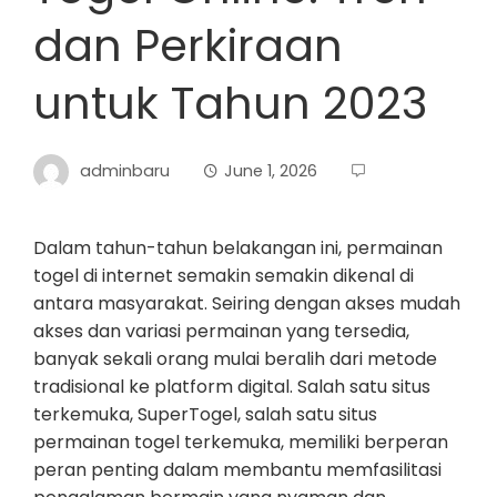
dan Perkiraan
untuk Tahun 2023
adminbaru
June 1, 2026
Dalam tahun-tahun belakangan ini, permainan
togel di internet semakin semakin dikenal di
antara masyarakat. Seiring dengan akses mudah
akses dan variasi permainan yang tersedia,
banyak sekali orang mulai beralih dari metode
tradisional ke platform digital. Salah satu situs
terkemuka, SuperTogel, salah satu situs
permainan togel terkemuka, memiliki berperan
peran penting dalam membantu memfasilitasi