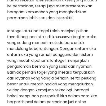
hanya sekedar menyediakan akses yang mudah
ke permainan, tetapi juga mempresentasikan
beragam kemudahan yang menghadirkan
permainan lebih seru dan interaktif.
Iontogel atau ion togel telah menjadi pilihan
favorit bagi pecinta judi, khususnya bagi mereka
yang sedang mencari metode baru untuk
mendulang keberuntungan. Dengan antarmuka
antarmuka yang ramah pengguna dan sistem
yang mudah dipahami, Iontogel menjanjikan
pengalaman bermain yang solid dan nyaman.
Banyak pemain togel yang merasa terpuaskan
dari layanan yang yang diberikan, serta peluang
besar untuk meraih hadiah yang menggiurkan.
Seiring dengan kemajuan teknologi, Iontogel
bakal mengubah perspektif kita dalam cara kita
berpartisipasi dalam permainan judi online.