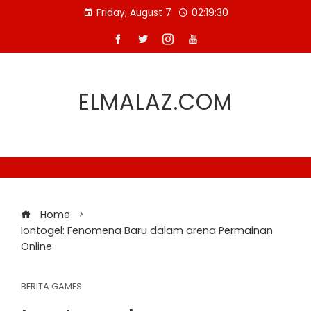
Skip
Friday, August 7
02:19:30
to
content
ELMALAZ.COM
Home
Iontogel: Fenomena Baru dalam arena Permainan
Online
BERITA GAMES