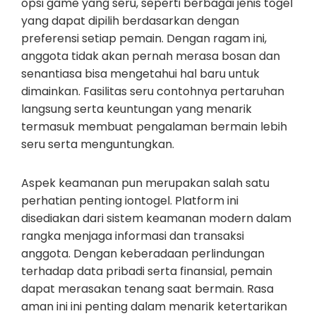
opsi game yang seru, seperti berbagai jenis togel
yang dapat dipilih berdasarkan dengan
preferensi setiap pemain. Dengan ragam ini,
anggota tidak akan pernah merasa bosan dan
senantiasa bisa mengetahui hal baru untuk
dimainkan. Fasilitas seru contohnya pertaruhan
langsung serta keuntungan yang menarik
termasuk membuat pengalaman bermain lebih
seru serta menguntungkan.
Aspek keamanan pun merupakan salah satu
perhatian penting iontogel. Platform ini
disediakan dari sistem keamanan modern dalam
rangka menjaga informasi dan transaksi
anggota. Dengan keberadaan perlindungan
terhadap data pribadi serta finansial, pemain
dapat merasakan tenang saat bermain. Rasa
aman ini ini penting dalam menarik ketertarikan