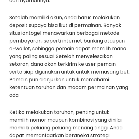
dan nyamannya.
Setelah memiliki akun, anda harus melakukan
deposit supaya bisa ikut di permainan. Banyak
situs iontogel menawarkan berbagai metode
pembayaran, seperti internet banking ataupun
e-wallet, sehingga pemain dapat memilih mana
yang paling sesuai. Setelah menyelesaikan
setoran, dana akan terkirim ke user pemain
serta siap digunakan untuk untuk memasang bet.
Pemain pun dianjurkan untuk memahami
ketentuan taruhan dan macam permainan yang
ada.
Ketika melakukan taruhan, penting untuk
memilih nomor maupun kombinasi yang dinilai
memiliki peluang peluang menang tinggi. Anda
dapat memanfaatkan beraneka strategi