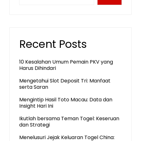
Recent Posts
10 Kesalahan Umum Pemain PKV yang
Harus Dihindari
Mengetahui Slot Deposit Tri: Manfaat
serta Saran
Mengintip Hasil Toto Macau: Data dan
Insight Hari Ini
Ikutlah bersama Teman Togel: Keseruan
dan Strategi
Menelusuri Jejak Keluaran Togel China: