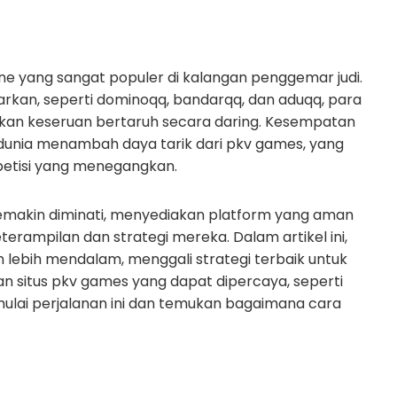
ne yang sangat populer di kalangan penggemar judi.
rkan, seperti dominoqq, bandarqq, dan aduqq, para
akan keseruan bertaruh secara daring. Kesempatan
 dunia menambah daya tarik dari pkv games, yang
petisi yang menegangkan.
semakin diminati, menyediakan platform yang aman
erampilan dan strategi mereka. Dalam artikel ini,
 lebih mendalam, menggali strategi terbaik untuk
 situs pkv games yang dapat dipercaya, seperti
 mulai perjalanan ini dan temukan bagaimana cara