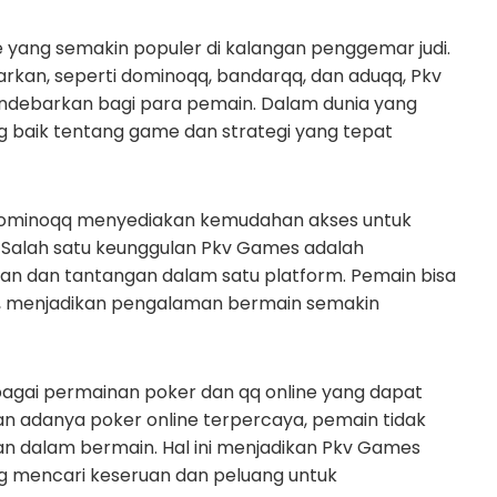
 yang semakin populer di kalangan penggemar judi.
rkan, seperti dominoqq, bandarqq, dan aduqq, Pkv
debarkan bagi para pemain. Dalam dunia yang
 baik tentang game dan strategi yang tepat
us dominoqq menyediakan kemudahan akses untuk
. Salah satu keunggulan Pkv Games adalah
 dan tantangan dalam satu platform. Pemain bisa
t, menjadikan pengalaman bermain semakin
bagai permainan poker dan qq online yang dapat
an adanya poker online terpercaya, pemain tidak
an dalam bermain. Hal ini menjadikan Pkv Games
ng mencari keseruan dan peluang untuk