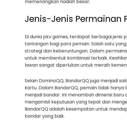
memenangkan hadiah besar.
Jenis-Jenis Permainan 
Di dunia pkv games, terdapat berbagai jeni
tantangan bagi para pemain. Salah satu ya
strategi dan keberuntungan. Dalam permaina
untuk membentuk kombinasi terbaik. Keahli
lawan sangat diperlukan untuk meraih keme
Selain DominoQQ, BandarQQ juga menjadi sal
kartu. Dalam BandarQQ, pemain tidak hanya be
menjadi bandar. Ini menambah dimensi baru
mengambil keputusan yang tepat dan mengelo
BandarQQ adalah kesempatan untuk mendapatk
bandar yang baik.