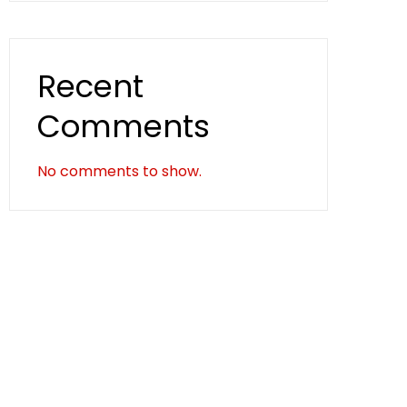
Recent
Comments
No comments to show.