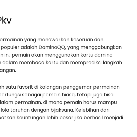
Pkv
s permainan yang menawarkan keseruan dan
ng populer adalah DominoQQ, yang menggabungkan
n ini, pemain akan menggunakan kartu domino
an dalam membaca kartu dan memprediksi langkah
nangan.
ah satu favorit di kalangan penggemar permainan
rfungsi sebagai pemain biasa, tetapi juga bisa
 dalam permainan, di mana pemain harus mampu
la taruhan dengan bijaksana. Kelebihan dari
an keuntungan lebih besar jika berhasil menjadi