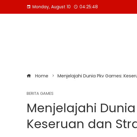
Skip
Monday, August 10
04:25:49
to
content
Home
Menjelajahi Dunia Pkv Games: Keser
BERITA GAMES
Menjelajahi Duni
Keseruan dan Stra