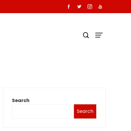
Search
Search