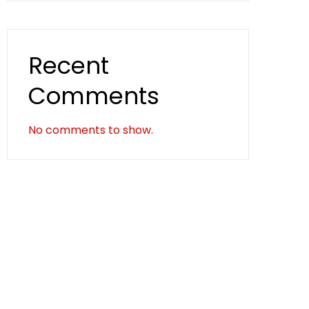
Recent
Comments
No comments to show.