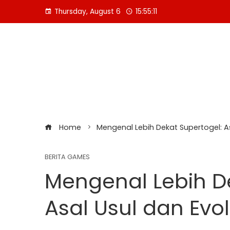
Skip
Thursday, August 6
15:55:12
to
content
Home
Mengenal Lebih Dekat Supertogel: A
BERITA GAMES
Mengenal Lebih De
Asal Usul dan Evo