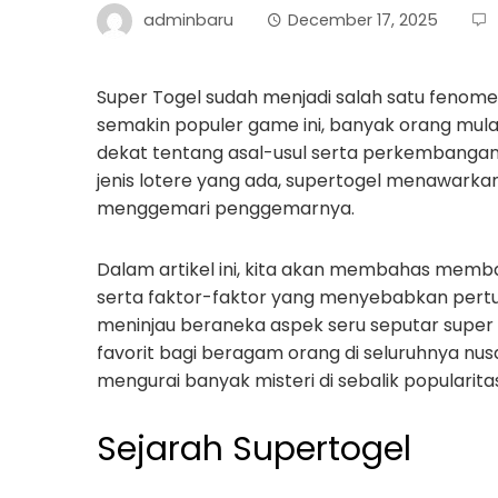
adminbaru
December 17, 2025
Super Togel sudah menjadi salah satu fenomena
semakin populer game ini, banyak orang mulai
dekat tentang asal-usul serta perkembangan 
jenis lotere yang ada, supertogel menawarka
menggemari penggemarnya.
Dalam artikel ini, kita akan membahas membah
serta faktor-faktor yang menyebabkan pert
meninjau beraneka aspek seru seputar super 
favorit bagi beragam orang di seluruhnya nusa
mengurai banyak misteri di sebalik popularita
Sejarah Supertogel