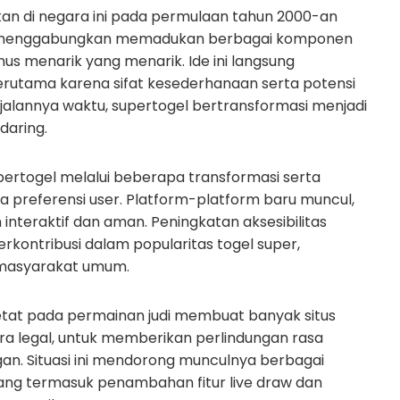
rkan di negara ini pada permulaan tahun 2000-an
ang menggabungkan memadukan berbagai komponen
s menarik yang menarik. Ide ini langsung
erutama karena sifat kesederhanaan serta potensi
rjalannya waktu, supertogel bertransformasi menjadi
daring.
ertogel melalui beberapa transformasi serta
 preferensi user. Platform-platform baru muncul,
teraktif dan aman. Peningkatan aksesibilitas
rkontribusi dalam popularitas togel super,
 masyarakat umum.
ketat pada permainan judi membuat banyak situs
ara legal, untuk memberikan perlindungan rasa
. Situasi ini mendorong munculnya berbagai
 yang termasuk penambahan fitur live draw dan