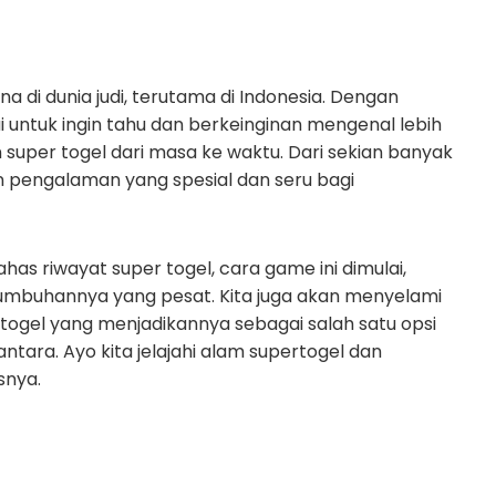
 di dunia judi, terutama di Indonesia. Dengan
 untuk ingin tahu dan berkeinginan mengenal lebih
super togel dari masa ke waktu. Dari sekian banyak
n pengalaman yang spesial dan seru bagi
as riwayat super togel, cara game ini dimulai,
umbuhannya yang pesat. Kita juga akan menyelami
togel yang menjadikannya sebagai salah satu opsi
ntara. Ayo kita jelajahi alam supertogel dan
snya.