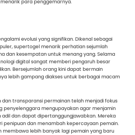
k menarik para penggemarnya.
galami evolusi yang signifikan. Dikenal sebagai
puler, supertogel menarik perhatian sejumlah
na dan kesempatan untuk menang yang. Selama
nologi digital sangat memberi pengaruh besar
dikan. Bersejumlah orang kini dapat bermain
annya lebih gampang diakses untuk berbagai macam
 dan transparansi permainan telah menjadi fokus
ang penyelenggara mengupayakan agar menjamin
 adil dan dapat dipertanggungjawabkan. Mereka
ari penipuan dan menambah kepercayaan pemain.
dan membawa lebih banyak lagi pemain yang baru