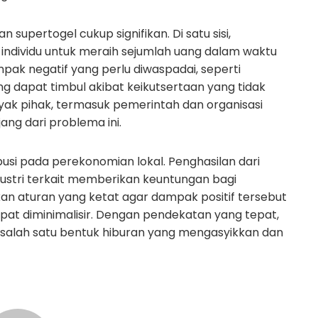
upertogel cukup signifikan. Di satu sisi,
ndividu untuk meraih sejumlah uang dalam waktu
mpak negatif yang perlu diwaspadai, seperti
g dapat timbul akibat keikutsertaan yang tidak
nyak pihak, termasuk pemerintah dan organisasi
ng dari problema ini.
ibusi pada perekonomian lokal. Penghasilan dari
ndustri terkait memberikan keuntungan bagi
n aturan yang ketat agar dampak positif tersebut
apat diminimalisir. Dengan pendekatan yang tepat,
salah satu bentuk hiburan yang mengasyikkan dan