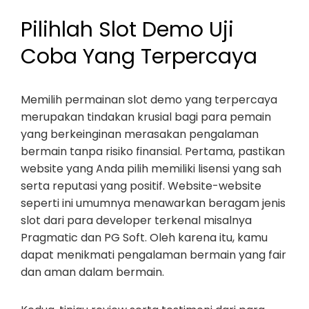
Pilihlah Slot Demo Uji
Coba Yang Terpercaya
Memilih permainan slot demo yang terpercaya
merupakan tindakan krusial bagi para pemain
yang berkeinginan merasakan pengalaman
bermain tanpa risiko finansial. Pertama, pastikan
website yang Anda pilih memiliki lisensi yang sah
serta reputasi yang positif. Website-website
seperti ini umumnya menawarkan beragam jenis
slot dari para developer terkenal misalnya
Pragmatic dan PG Soft. Oleh karena itu, kamu
dapat menikmati pengalaman bermain yang fair
dan aman dalam bermain.