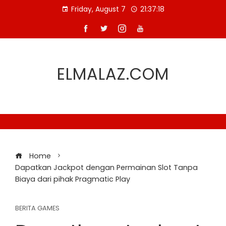
Skip
Friday, August 7
21:37:18
to
content
ELMALAZ.COM
Home
Dapatkan Jackpot dengan Permainan Slot Tanpa
Biaya dari pihak Pragmatic Play
BERITA GAMES