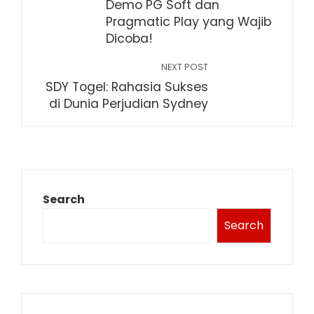
Demo PG Soft dan
Pragmatic Play yang Wajib
Dicoba!
NEXT POST
SDY Togel: Rahasia Sukses
di Dunia Perjudian Sydney
Search
Search