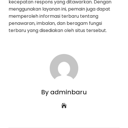
kecepatan respons yang ditawarkan. Dengan
menggunakan layanan ini, pemain juga dapat
memperoleh informasi terbaru tentang
penawaran, imbalan, dan beragam fungsi
terbaru yang disediakan oleh situs tersebut.
By adminbaru