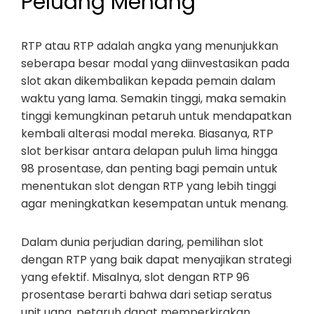
Peluang Menang
RTP atau RTP adalah angka yang menunjukkan
seberapa besar modal yang diinvestasikan pada
slot akan dikembalikan kepada pemain dalam
waktu yang lama. Semakin tinggi, maka semakin
tinggi kemungkinan petaruh untuk mendapatkan
kembali alterasi modal mereka. Biasanya, RTP
slot berkisar antara delapan puluh lima hingga
98 prosentase, dan penting bagi pemain untuk
menentukan slot dengan RTP yang lebih tinggi
agar meningkatkan kesempatan untuk menang.
Dalam dunia perjudian daring, pemilihan slot
dengan RTP yang baik dapat menyajikan strategi
yang efektif. Misalnya, slot dengan RTP 96
prosentase berarti bahwa dari setiap seratus
unit uang, petaruh dapat memperkirakan