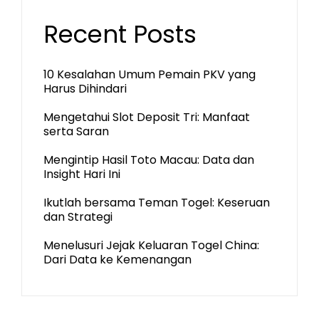
Recent Posts
10 Kesalahan Umum Pemain PKV yang
Harus Dihindari
Mengetahui Slot Deposit Tri: Manfaat
serta Saran
Mengintip Hasil Toto Macau: Data dan
Insight Hari Ini
Ikutlah bersama Teman Togel: Keseruan
dan Strategi
Menelusuri Jejak Keluaran Togel China:
Dari Data ke Kemenangan