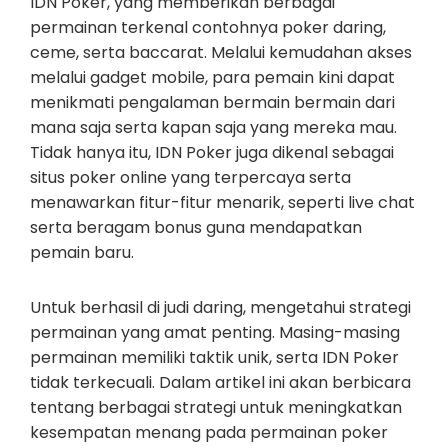
IDN Poker, yang memberikan berbagai
permainan terkenal contohnya poker daring,
ceme, serta baccarat. Melalui kemudahan akses
melalui gadget mobile, para pemain kini dapat
menikmati pengalaman bermain bermain dari
mana saja serta kapan saja yang mereka mau.
Tidak hanya itu, IDN Poker juga dikenal sebagai
situs poker online yang terpercaya serta
menawarkan fitur-fitur menarik, seperti live chat
serta beragam bonus guna mendapatkan
pemain baru.
Untuk berhasil di judi daring, mengetahui strategi
permainan yang amat penting. Masing-masing
permainan memiliki taktik unik, serta IDN Poker
tidak terkecuali. Dalam artikel ini akan berbicara
tentang berbagai strategi untuk meningkatkan
kesempatan menang pada permainan poker